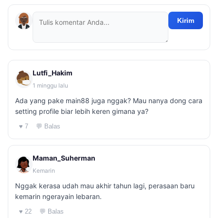
Kirim
Lutfi_Hakim
1 minggu lalu
Ada yang pake main88 juga nggak? Mau nanya dong cara
setting profile biar lebih keren gimana ya?
♥ 7
💬 Balas
Maman_Suherman
Kemarin
Nggak kerasa udah mau akhir tahun lagi, perasaan baru
kemarin ngerayain lebaran.
♥ 22
💬 Balas