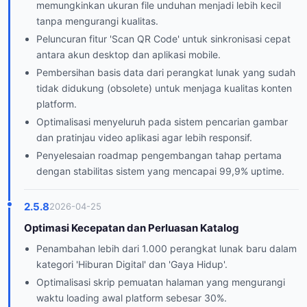
memungkinkan ukuran file unduhan menjadi lebih kecil
tanpa mengurangi kualitas.
Peluncuran fitur 'Scan QR Code' untuk sinkronisasi cepat
antara akun desktop dan aplikasi mobile.
Pembersihan basis data dari perangkat lunak yang sudah
tidak didukung (obsolete) untuk menjaga kualitas konten
platform.
Optimalisasi menyeluruh pada sistem pencarian gambar
dan pratinjau video aplikasi agar lebih responsif.
Penyelesaian roadmap pengembangan tahap pertama
dengan stabilitas sistem yang mencapai 99,9% uptime.
2.5.8
2026-04-25
Optimasi Kecepatan dan Perluasan Katalog
Penambahan lebih dari 1.000 perangkat lunak baru dalam
kategori 'Hiburan Digital' dan 'Gaya Hidup'.
Optimalisasi skrip pemuatan halaman yang mengurangi
waktu loading awal platform sebesar 30%.