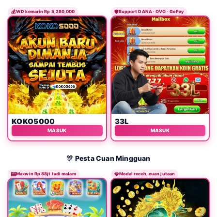
💰
WD kemarin Rp 5,280,000
🛡️
Support DANA · OVO · GoPay
KOKO5000
33L
MASUK
MASUK
🎊 Pesta Cuan Mingguan
🎰
Maxwin Rp 88jt tadi malam
💎
Modal receh, cuan jutaan