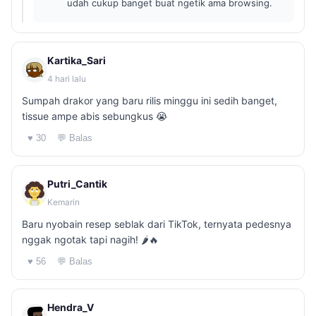
udah cukup banget buat ngetik ama browsing.
Kartika_Sari
4 hari lalu
Sumpah drakor yang baru rilis minggu ini sedih banget,
tissue ampe abis sebungkus 😭
♥ 30
💬 Balas
Putri_Cantik
Kemarin
Baru nyobain resep seblak dari TikTok, ternyata pedesnya
nggak ngotak tapi nagih! 🌶️🔥
♥ 56
💬 Balas
Hendra_V