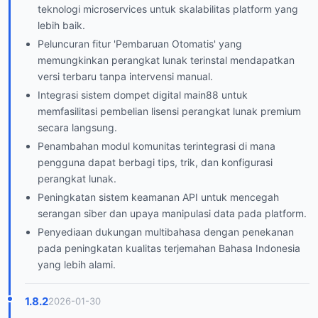
teknologi microservices untuk skalabilitas platform yang
lebih baik.
Peluncuran fitur 'Pembaruan Otomatis' yang
memungkinkan perangkat lunak terinstal mendapatkan
versi terbaru tanpa intervensi manual.
Integrasi sistem dompet digital main88 untuk
memfasilitasi pembelian lisensi perangkat lunak premium
secara langsung.
Penambahan modul komunitas terintegrasi di mana
pengguna dapat berbagi tips, trik, dan konfigurasi
perangkat lunak.
Peningkatan sistem keamanan API untuk mencegah
serangan siber dan upaya manipulasi data pada platform.
Penyediaan dukungan multibahasa dengan penekanan
pada peningkatan kualitas terjemahan Bahasa Indonesia
yang lebih alami.
1.8.2
2026-01-30