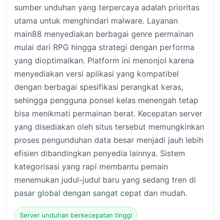
sumber unduhan yang terpercaya adalah prioritas
utama untuk menghindari malware. Layanan
main88 menyediakan berbagai genre permainan
mulai dari RPG hingga strategi dengan performa
yang dioptimalkan. Platform ini menonjol karena
menyediakan versi aplikasi yang kompatibel
dengan berbagai spesifikasi perangkat keras,
sehingga pengguna ponsel kelas menengah tetap
bisa menikmati permainan berat. Kecepatan server
yang disediakan oleh situs tersebut memungkinkan
proses pengunduhan data besar menjadi jauh lebih
efisien dibandingkan penyedia lainnya. Sistem
kategorisasi yang rapi membantu pemain
menemukan judul-judul baru yang sedang tren di
pasar global dengan sangat cepat dan mudah.
Server unduhan berkecepatan tinggi