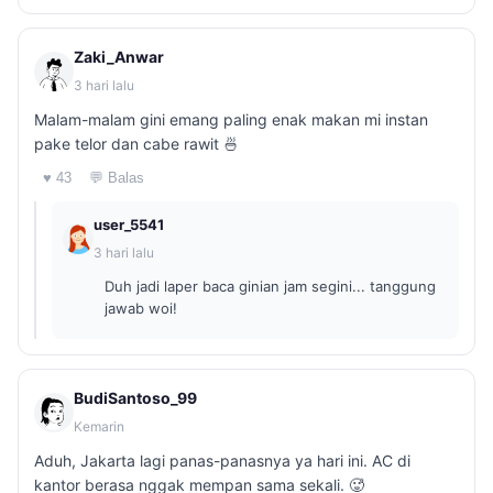
Zaki_Anwar
3 hari lalu
Malam-malam gini emang paling enak makan mi instan
pake telor dan cabe rawit 🍜
♥ 43
💬 Balas
user_5541
3 hari lalu
Duh jadi laper baca ginian jam segini... tanggung
jawab woi!
BudiSantoso_99
Kemarin
Aduh, Jakarta lagi panas-panasnya ya hari ini. AC di
kantor berasa nggak mempan sama sekali. 🥵