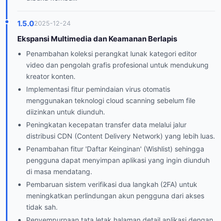
1.5.0
2025-12-24
Ekspansi Multimedia dan Keamanan Berlapis
Penambahan koleksi perangkat lunak kategori editor
video dan pengolah grafis profesional untuk mendukung
kreator konten.
Implementasi fitur pemindaian virus otomatis
menggunakan teknologi cloud scanning sebelum file
diizinkan untuk diunduh.
Peningkatan kecepatan transfer data melalui jalur
distribusi CDN (Content Delivery Network) yang lebih luas.
Penambahan fitur 'Daftar Keinginan' (Wishlist) sehingga
pengguna dapat menyimpan aplikasi yang ingin diunduh
di masa mendatang.
Pembaruan sistem verifikasi dua langkah (2FA) untuk
meningkatkan perlindungan akun pengguna dari akses
tidak sah.
Penyempurnaan tata letak halaman detail aplikasi dengan