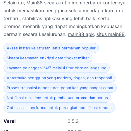
Selain itu, Main88 secara rutin memperbarui kontennya
untuk memastikan pengguna selalu mendapatkan fitur
terbaru, stabilitas aplikasi yang lebih baik, serta
promosi menarik yang dapat meningkatkan kepuasan
bermain secara keseluruhan.
main88 apk
.
situs main88
.
Akses instan ke ratusan jenis permainan populer
Sistem keamanan enkripsi data tingkat militer
Layanan pelanggan 24/7 melalui fitur obrolan langsung
Antarmuka pengguna yang modern, ringan, dan responsif
Proses transaksi deposit dan penarikan yang sangat cepat
Notifikasi real-time untuk pembaruan promo dan bonus
Optimalisasi performa untuk perangkat spesifikasi rendah
Versi
3.5.2