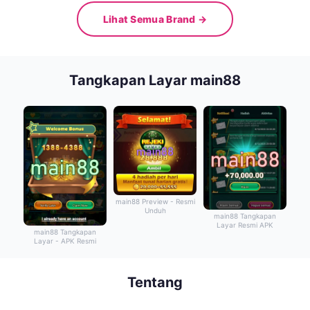
Lihat Semua Brand →
Tangkapan Layar main88
main88 Preview - Resmi
Unduh
main88 Tangkapan
Layar Resmi APK
main88 Tangkapan
Layar - APK Resmi
Tentang