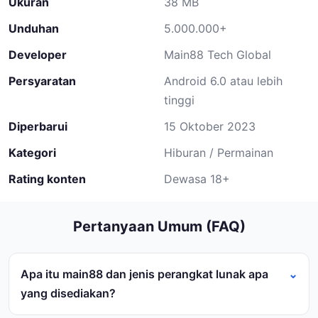
Ukuran
38 MB
Unduhan
5.000.000+
Developer
Main88 Tech Global
Persyaratan
Android 6.0 atau lebih
tinggi
Diperbarui
15 Oktober 2023
Kategori
Hiburan / Permainan
Rating konten
Dewasa 18+
Pertanyaan Umum (FAQ)
Apa itu main88 dan jenis perangkat lunak apa
yang disediakan?