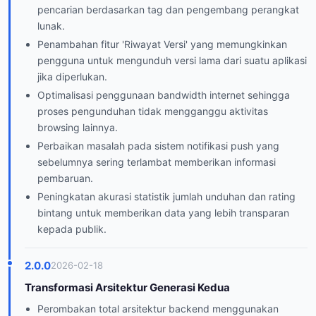
pencarian berdasarkan tag dan pengembang perangkat
lunak.
Penambahan fitur 'Riwayat Versi' yang memungkinkan
pengguna untuk mengunduh versi lama dari suatu aplikasi
jika diperlukan.
Optimalisasi penggunaan bandwidth internet sehingga
proses pengunduhan tidak mengganggu aktivitas
browsing lainnya.
Perbaikan masalah pada sistem notifikasi push yang
sebelumnya sering terlambat memberikan informasi
pembaruan.
Peningkatan akurasi statistik jumlah unduhan dan rating
bintang untuk memberikan data yang lebih transparan
kepada publik.
2.0.0
2026-02-18
Transformasi Arsitektur Generasi Kedua
Perombakan total arsitektur backend menggunakan