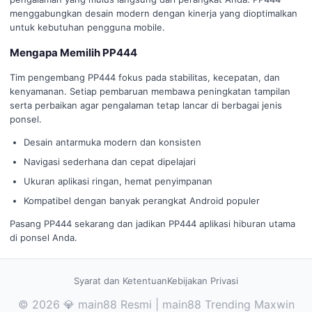
menggabungkan desain modern dengan kinerja yang dioptimalkan
untuk kebutuhan pengguna mobile.
Mengapa Memilih PP444
Tim pengembang PP444 fokus pada stabilitas, kecepatan, dan
kenyamanan. Setiap pembaruan membawa peningkatan tampilan
serta perbaikan agar pengalaman tetap lancar di berbagai jenis
ponsel.
Desain antarmuka modern dan konsisten
Navigasi sederhana dan cepat dipelajari
Ukuran aplikasi ringan, hemat penyimpanan
Kompatibel dengan banyak perangkat Android populer
Pasang PP444 sekarang dan jadikan PP444 aplikasi hiburan utama
di ponsel Anda.
Syarat dan Ketentuan
Kebijakan Privasi
© 2026 💎 main88 Resmi | main88 Trending Maxwin