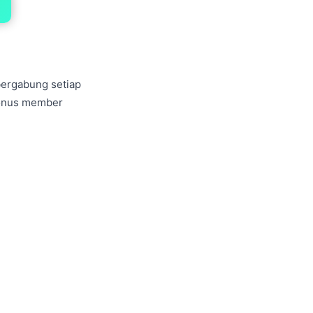
bergabung setiap
bonus member